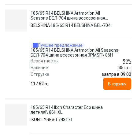
185/65 R14 BELSHINA Artmotion All
Seasons БЕЛ-704 шина всесезонная
3PMSF!\ 86H
BELSHINA
185/65 R14 BELSHINA BEL-704
Лучшее предложение
185/65 R14 BELSHINA Artmotion All Seasons
БЕЛ-704 шина всесезонная 3PMSF!\ 86H
99%
Вероятность
Наличие
35 шт.
завтра в 09:00
Отгрузка
117.62 p.
В корзину
185/65 R14 Ikon Character Eco шина
летняя!\ 86H XL
IKON TYRES
T743171