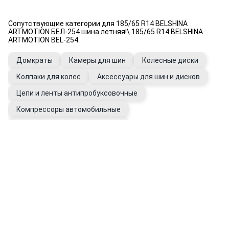
Сопутствующие категории для 185/65 R14 BELSHINA
ARTMOTION БЕЛ-254 шина летняя!\ 185/65 R14 BELSHINA
ARTMOTION BEL-254
Домкраты
Камеры для шин
Колесные диски
Колпаки для колес
Аксессуары для шин и дисков
Цепи и ленты антипробуксовочные
Компрессоры автомобильные
Аксессуары для подкачки шин
Датчики давления в шинах
Манометры для шин
Ремкомплекты для шин
Пакеты для шин
Губки, салфетки для автомобиля
Уход за шинами и дисками
Диски для легковых автомобилей