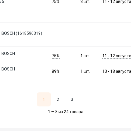
75%
11 - 12 август
 5
8
шт.
 5 BOSCH (1618596319)
 5 BOSCH
75%
11 - 12 август
1
шт.
 5 BOSCH
89%
13 - 18 август
1
шт.
1
2
3
1 — 8 из 24 товара