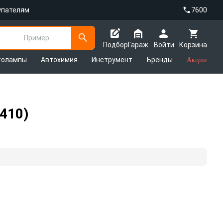
упателям
7600
Пример
Подбор
Гараж
Войти
Корзина
толампы
Автохимия
Инструмент
Бренды
Акции
410)