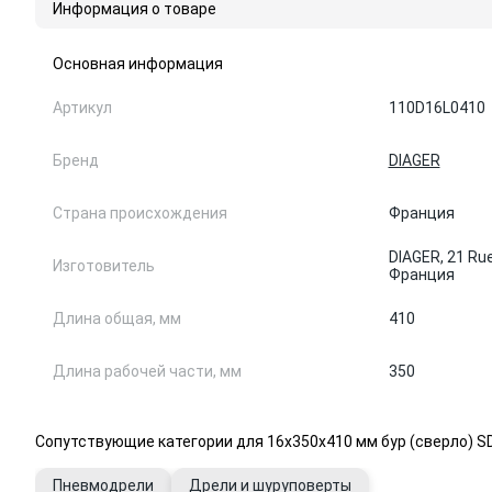
Информация о товаре
Основная информация
Артикул
110D16L0410
Бренд
DIAGER
Страна происхождения
Франция
DIAGER, 21 Rue
Изготовитель
Франция
Длина общая, мм
410
Длина рабочей части, мм
350
Сопутствующие категории для 16х350х410 мм бур (сверло) SD
Пневмодрели
Дрели и шуруповерты