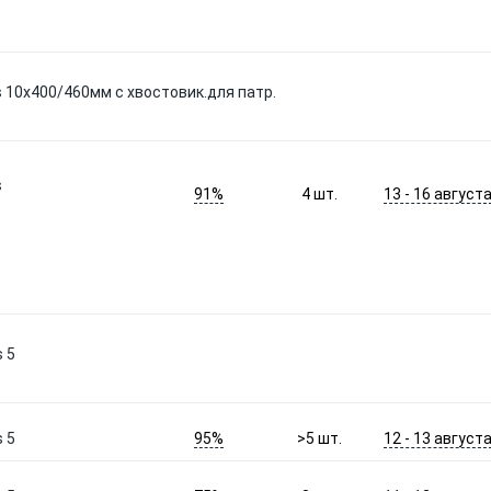
s 10x400/460мм с хвостовик.для патр.
s
91%
13 - 16 август
4
шт.
 5
95%
12 - 13 август
 5
>5
шт.