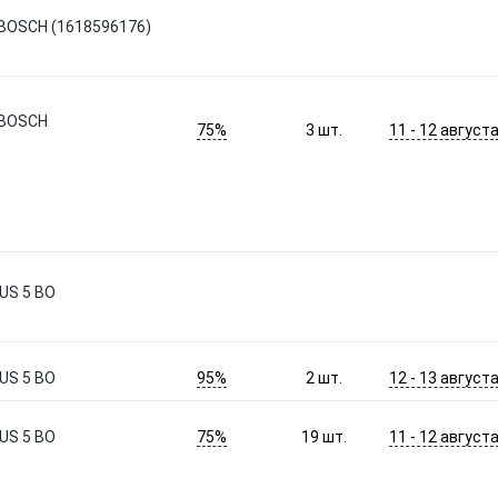
 BOSCH (1618596176)
 BOSCH
75%
11 - 12 август
3
шт.
US 5 BO
95%
12 - 13 август
US 5 BO
2
шт.
75%
11 - 12 август
US 5 BO
19
шт.