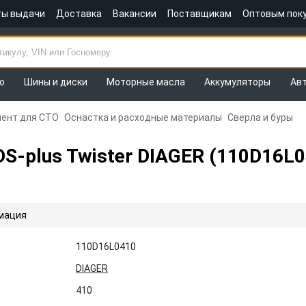
ты выдачи
Доставка
Вакансии
Поставщикам
Оптовым пок
о
Шины и диски
Моторные масла
Аккумуляторы
Ав
ент для СТО
Оснастка и расходные материалы
Сверла и буры
DS-plus Twister DIAGER (110D16L0
мация
110D16L0410
DIAGER
410