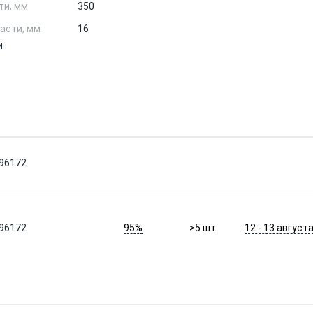
ти, мм
350
асти, мм
16
и
596172
95%
12 - 13 август
596172
>5
шт.