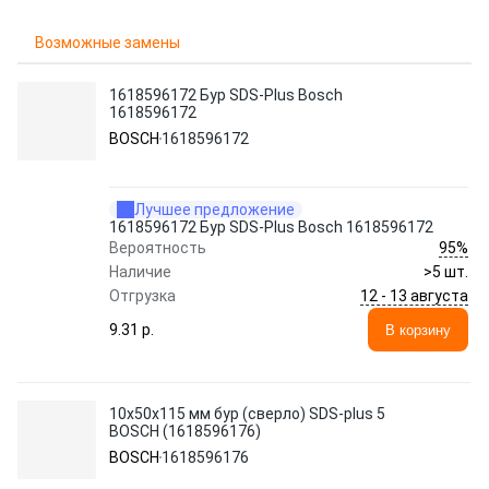
Возможные замены
1618596172 Бур SDS-Plus Bosch
1618596172
BOSCH
1618596172
Лучшее предложение
1618596172 Бур SDS-Plus Bosch 1618596172
95%
Вероятность
Наличие
>5 шт.
12 - 13 августа
Отгрузка
9.31 p.
В корзину
10х50х115 мм бур (сверло) SDS-plus 5
BOSCH (1618596176)
BOSCH
1618596176