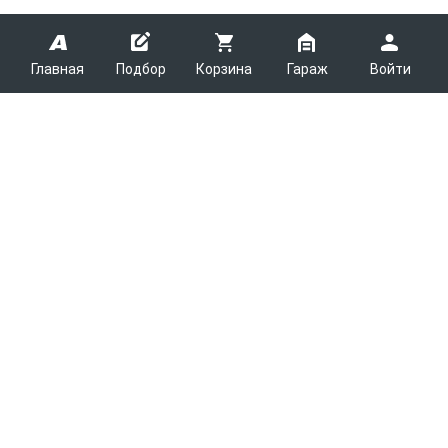
Главная
Подбор
Корзина
Гараж
Войти
ARMTEK
О Компании
Покупателям
Контакты
Как сделать заказ
Партнерам
Новости
Доставка
Поставщикам
Каталоги
Вакансии
Способы оплаты
Арендодателям
Легковые запчасти