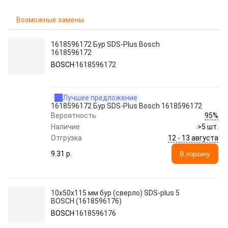
Возможные замены
1618596172 Бур SDS-Plus Bosch
1618596172
BOSCH
1618596172
Лучшее предложение
1618596172 Бур SDS-Plus Bosch 1618596172
95%
Вероятность
Наличие
>5 шт.
12 - 13 августа
Отгрузка
9.31 p.
В корзину
10х50х115 мм бур (сверло) SDS-plus 5
BOSCH (1618596176)
BOSCH
1618596176