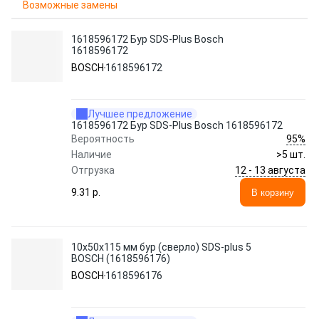
Возможные замены
1618596172 Бур SDS-Plus Bosch
1618596172
BOSCH
1618596172
Лучшее предложение
1618596172 Бур SDS-Plus Bosch 1618596172
95%
Вероятность
Наличие
>5 шт.
12 - 13 августа
Отгрузка
9.31 p.
В корзину
10х50х115 мм бур (сверло) SDS-plus 5
BOSCH (1618596176)
BOSCH
1618596176