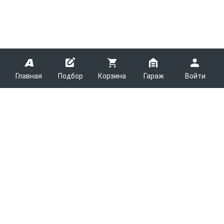
Главная
Подбор
Корзина
Гараж
Войти
ARMTEK
О Компании
Покупателям
Контакты
Как сделать заказ
Партнерам