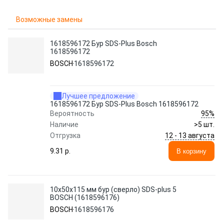
Возможные замены
1618596172 Бур SDS-Plus Bosch
1618596172
BOSCH
1618596172
Лучшее предложение
1618596172 Бур SDS-Plus Bosch 1618596172
95%
Вероятность
Наличие
>5 шт.
12 - 13 августа
Отгрузка
9.31 p.
В корзину
10х50х115 мм бур (сверло) SDS-plus 5
BOSCH (1618596176)
BOSCH
1618596176