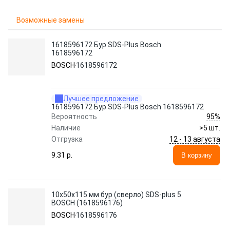
Возможные замены
1618596172 Бур SDS-Plus Bosch
1618596172
BOSCH
1618596172
Лучшее предложение
1618596172 Бур SDS-Plus Bosch 1618596172
95%
Вероятность
Наличие
>5 шт.
12 - 13 августа
Отгрузка
9.31 p.
В корзину
10х50х115 мм бур (сверло) SDS-plus 5
BOSCH (1618596176)
BOSCH
1618596176