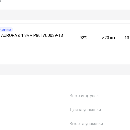
и
жение
 AURORA d 1 3мм Р80 IVU0039-13
92%
13
>20
шт.
Вес в инд. упак.
Длина упаковки
Высота упаковки