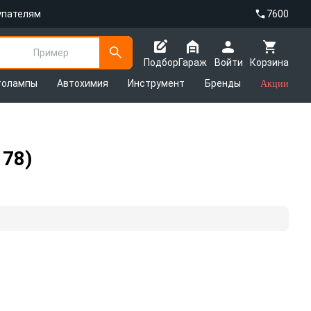
упателям
7600
Пример
Подбор
Гараж
Войти
Корзина
толампы
Автохимия
Инструмент
Бренды
Акции
178)