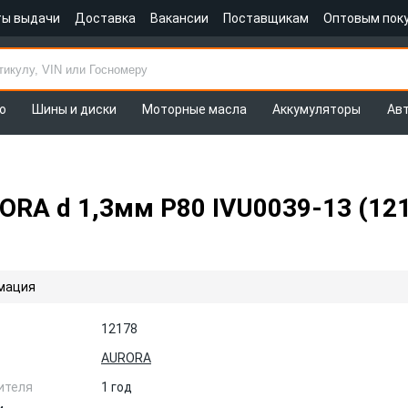
ты выдачи
Доставка
Вакансии
Поставщикам
Оптовым пок
о
Шины и диски
Моторные масла
Аккумуляторы
Ав
ORA d 1,3мм Р80 IVU0039-13 (12
мация
12178
AURORA
ителя
1 год