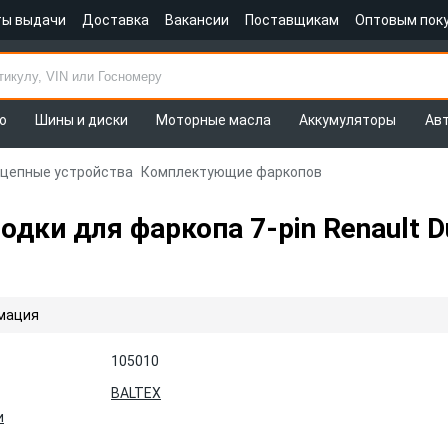
ты выдачи
Доставка
Вакансии
Поставщикам
Оптовым пок
о
Шины и диски
Моторные масла
Аккумуляторы
Ав
цепные устройства
Комплектующие фаркопов
дки для фаркопа 7-pin Renault D
мация
105010
BALTEX
и