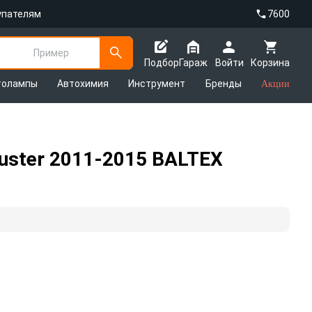
упателям
7600
Пример
Подбор
Гараж
Войти
Корзина
толампы
Автохимия
Инструмент
Бренды
Акции
uster 2011-2015 BALTEX