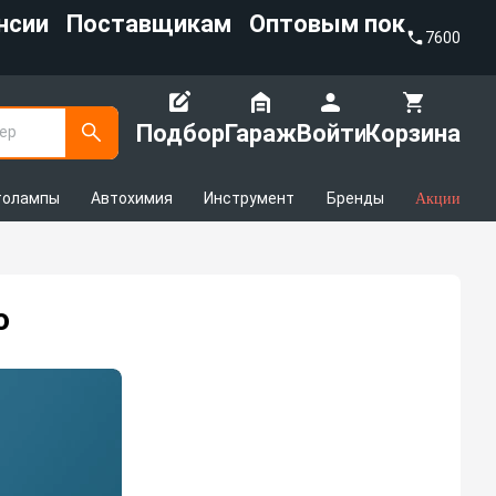
нсии
Поставщикам
Оптовым покупател
7600
Подбор
Гараж
Войти
Корзина
ер
толампы
Автохимия
Инструмент
Бренды
Акции
о