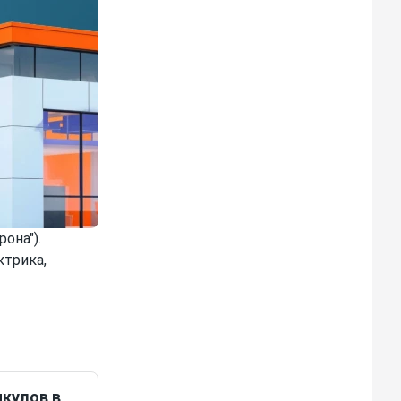
она").
ктрика,
икулов в