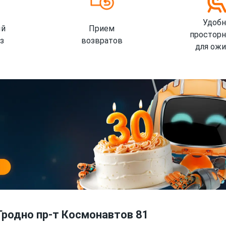
Удобн
ый
Прием
просторн
з
возвратов
для ожи
Гродно пр-т Космонавтов 81