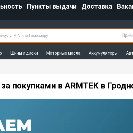
льность
Пункты выдачи
Доставка
Вака
Прим
о
Шины и диски
Моторные масла
Аккумуляторы
Ав
за покупками в ARMTEK в Гродн