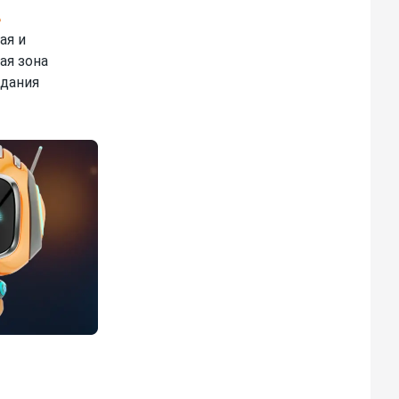
ая и
ая зона
дания