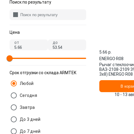
Поиск по результату
Цена
от
до
5.66 p.
ENERGO
·
R08
Рычаг стеклоочи
ВАЗ-2108-2109 3
Срок отгрузки со склада ARMTEK
3х8) ENERGO R08
Любой
В корз
10 - 13 а
Сегодня
Завтра
До 3 дней
До 7 дней