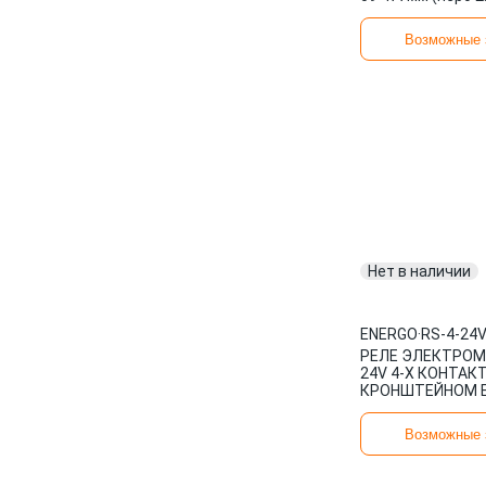
двери задка в сб
щеткой ENERGO
Возможные 
Нет в наличии
ENERGO
·
RS-4-24
РЕЛЕ ЭЛЕКТРОМ
24V 4-Х КОНТАК
КРОНШТЕЙНОМ E
4-24V
Возможные 