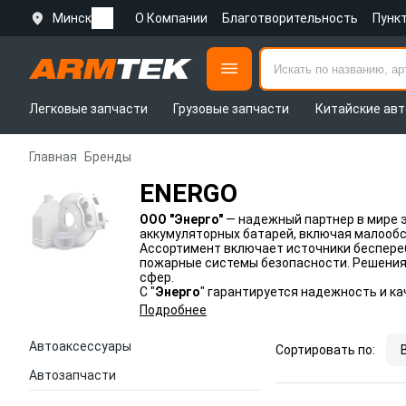
Минск
О Компании
Благотворительность
Пунк
Легковые запчасти
Грузовые запчасти
Китайские авт
Главная
Бренды
ENERGO
ООО "Энерго"
— надежный партнер в мире 
аккумуляторных батарей, включая малооб
Ассортимент включает источники беспереб
пожарные системы безопасности. Решения п
сфер.
С "
Энерго
" гарантируется надежность и ка
Подробнее
Автоаксессуары
Сортировать по:
Автозапчасти