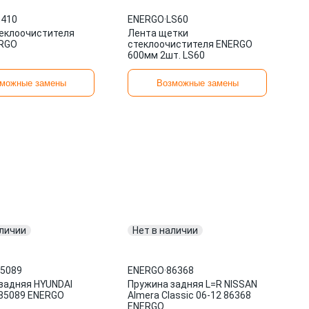
410
ENERGO
·
LS60
еклоочистителя
Лента щетки
ERGO
стеклоочистителя ENERGO
600мм 2шт. LS60
можные замены
Возможные замены
аличии
Нет в наличии
5089
ENERGO
·
86368
задняя HYUNDAI
Пружина задняя L=R NISSAN
 85089 ENERGO
Almera Classic 06-12 86368
ENERGO