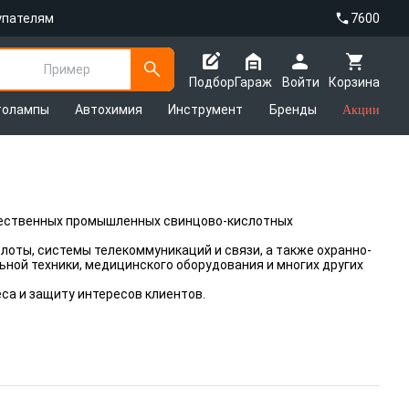
упателям
7600
Пример
Подбор
Гараж
Войти
Корзина
толампы
Автохимия
Инструмент
Бренды
Акции
чественных промышленных свинцово-кислотных
лоты, системы телекоммуникаций и связи, а также охранно-
ьной техники, медицинского оборудования и многих других
са и защиту интересов клиентов.