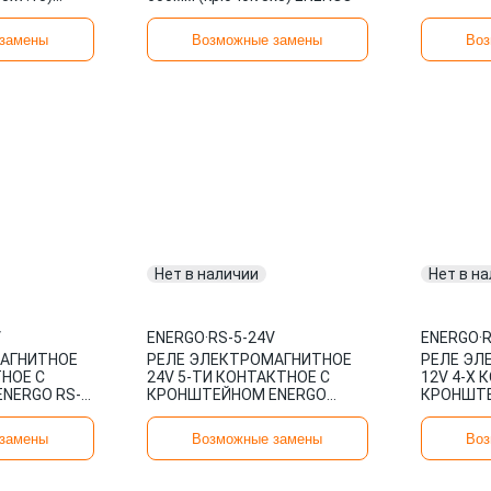
оре со
замены
Возможные замены
Воз
Нет в наличии
Нет в н
V
ENERGO
·
RS-5-24V
ENERGO
·
R
АГНИТНОЕ
РЕЛЕ ЭЛЕКТРОМАГНИТНОЕ
РЕЛЕ ЭЛ
ТНОЕ С
24V 5-ТИ КОНТАКТНОЕ С
12V 4-Х 
NERGO RS-
КРОНШТЕЙНОМ ENERGO
КРОНШТЕ
ИТАЛИЯ RS-5-24V
4-12V
замены
Возможные замены
Воз