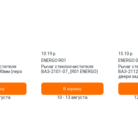
10.19 p.
15.10 p.
ENERGO
·
R01
ENERGO
·
0
стителя
Рычаг стеклоочистителя
Рычаг ст
90мм (перо
ВАЗ-2101-07_(R01 ENERGO)
ВАЗ-2112
двери за
ину
В корзину
вгуста
10 - 13 августа
1