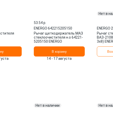
Нет в н
53.54 p.
ENERGO
·
642215205150
ENERGO
·
2
истителя
Рычаг щеткодержатель МАЗ
Рычаг ст
стеклоочистителя н.о 64221-
ВАЗ-2108
5205150 ENERGO
3х8) ENE
ину
В корзину
Воз
вгуста
14 - 17 августа
Нет в наличии
Нет в н