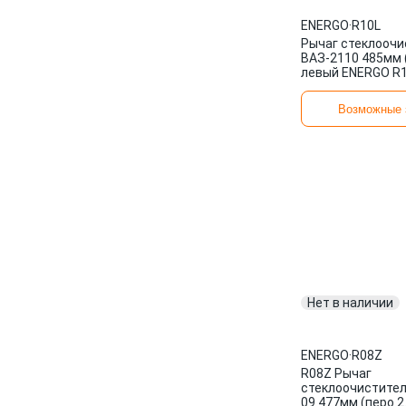
ENERGO
·
R10L
Рычаг стеклоочи
ВАЗ-2110 485мм 
левый ENERGO R
Возможные 
Нет в наличии
ENERGO
·
R08Z
R08Z Рычаг
стеклоочистител
09 477мм (перо 2