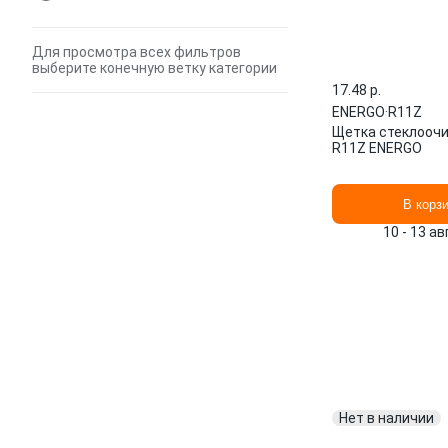
Для просмотра всех фильтров
выберите конечную ветку категории
17.48 p.
ENERGO
·
R11Z
Щетка стеклооч
R11Z ENERGO
В корз
10 - 13 а
Нет в наличии