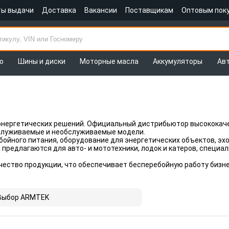
ты выдачи
Доставка
Вакансии
Поставщикам
Оптовым пок
о
Шины и диски
Моторные масла
Аккумуляторы
Ав
энергетических решений. Официальный дистрибьютор высокока
служиваемые и необслуживаемые модели.
ойного питания, оборудование для энергетических объектов, эхо
редлагаются для авто- и мототехники, лодок и катеров, специал
чество продукции, что обеспечивает бесперебойную работу бизне
Выбор ARMTEK