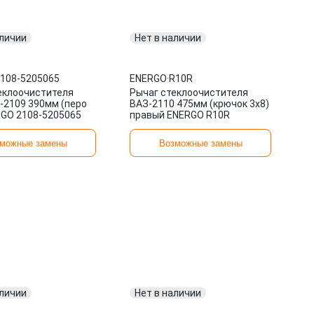
аличии
Нет в наличии
108-5205065
ENERGO
·
R10R
еклоочистителя
Рычаг стеклоочистителя
-2109 390мм (перо
ВАЗ-2110 475мм (крючок 3х8)
RGO 2108-5205065
правый ENERGO R10R
можные замены
Возможные замены
аличии
Нет в наличии