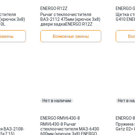
ENERGO
·
R12Z
ENERGO
·
G
стителя
Рычаг стеклоочистителя
Щетка ст
(крючок 3х8)
ВАЗ-2112 475мм (крючок 3х8)
G410 EN
10L
двери задкаENERGO R12Z
замены
Возможные замены
Воз
Нет в наличии
Нет в н
ENERGO
·
RMV6430-8
ENERGO
·
8
RMV6430-8 Рычаг
Пружина 
я ВАЗ-2108-
стеклоочистителя МАЗ-6430
Getz 02>
.5х7.15)
600мм (крючок 3х8) ENERGO