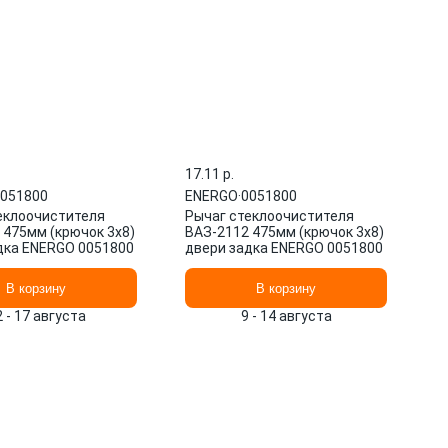
17.11 p.
051800
ENERGO
·
0051800
еклоочистителя
Рычаг стеклоочистителя
 475мм (крючок 3х8)
ВАЗ-2112 475мм (крючок 3х8)
дка ENERGO 0051800
двери задка ENERGO 0051800
В корзину
В корзину
2 - 17 августа
9 - 14 августа