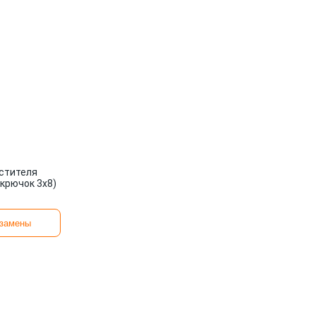
стителя
(крючок 3х8)
замены